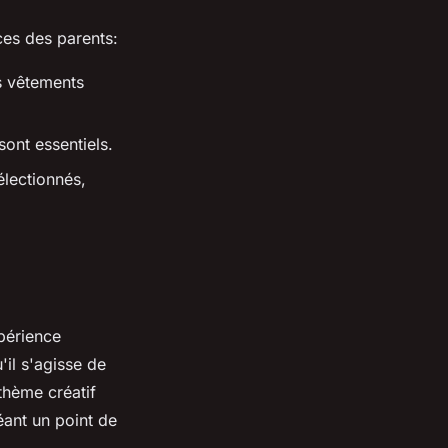
ces des parents:
es vêtements
sont essentiels.
électionnés,
périence
'il s'agisse de
thème créatif
éant un point de