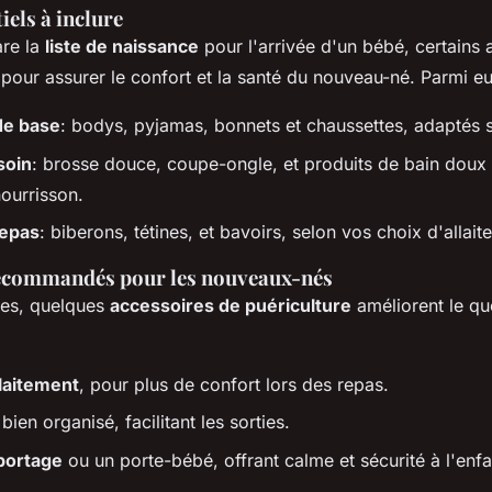
iels à inclure
are la
liste de naissance
pour l'arrivée d'un bébé, certains a
pour assurer le confort et la santé du nouveau-né. Parmi eu
de base
: bodys, pyjamas, bonnets et chaussettes, adaptés s
soin
: brosse douce, coupe-ongle, et produits de bain doux
nourrisson.
repas
: biberons, tétines, et bavoirs, selon vos choix d'allait
recommandés pour les nouveaux-nés
ues, quelques
accessoires de puériculture
améliorent le qu
laitement
, pour plus de confort lors des repas.
bien organisé, facilitant les sorties.
portage
ou un porte-bébé, offrant calme et sécurité à l'enfa