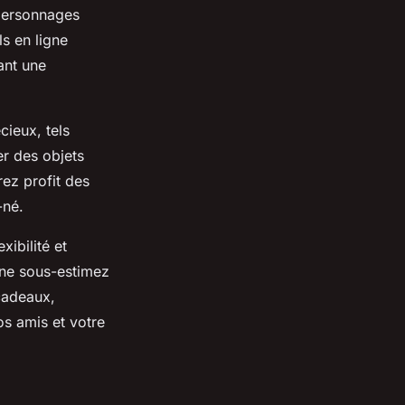
 personnages
ls en ligne
ant une
cieux, tels
r des objets
rez profit des
-né.
ibilité et
 ne sous-estimez
cadeaux,
os amis et votre