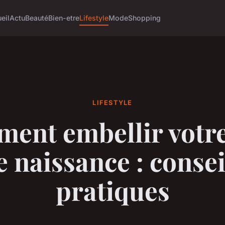
eil
Actu
Beauté
Bien-etre
Lifestyle
Mode
Shopping
LIFESTYLE
ent embellir votre 
e naissance : consei
pratiques