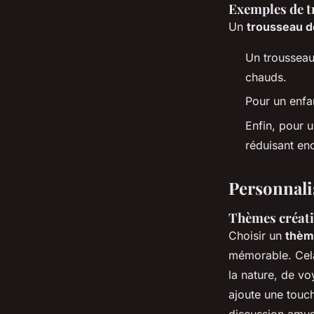
Exemples de t
Un
trousseau d
Un troussea
chauds.
Pour un enfan
Enfin, pour u
réduisant e
Personnalis
Thèmes créatif
Choisir un
thème
mémorable. Cela 
la nature, de v
ajoute une touch
discussion amusa