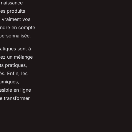
e naissance
des produits
t vraiment vos
endre en compte
 personnalisée.
ratiques sont à
luez un mélange
ts pratiques,
s. Enfin, les
namiques,
ssible en ligne
de transformer