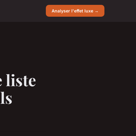
Analyser l'effet luxe →
liste
ls