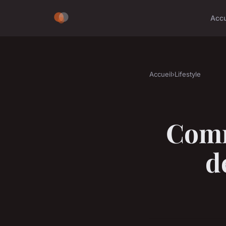
Accu
Accueil
›
Lifestyle
Comm
d